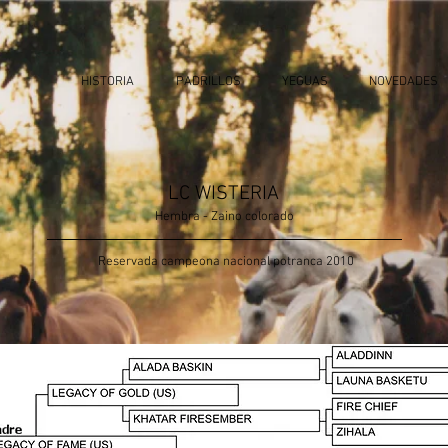
HISTORIA
PADRILLOS
YEGUAS
NOVEDADES
LC WISTERIA
Hembra - Zaino colorado
Reservada campeona nacional potranca 2010